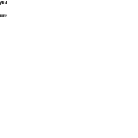
уки
иции