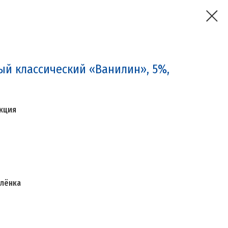
ый классический «Ванилин», 5%,
кция
плёнка