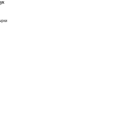
ук
ырки